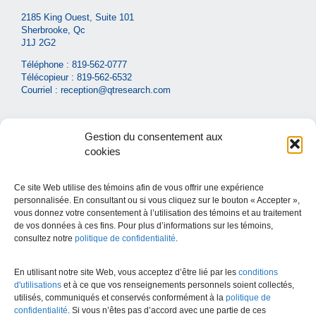
2185 King Ouest, Suite 101
Sherbrooke, Qc
J1J 2G2
Téléphone :
819-562-0777
Télécopieur : 819-562-6532
Courriel :
reception@qtresearch.com
Gestion du consentement aux
cookies
Ce site Web utilise des témoins afin de vous offrir une expérience
Liens utiles
personnalisée. En consultant ou si vous cliquez sur le bouton « Accepter »,
vous donnez votre consentement à l’utilisation des témoins et au traitement
Carrières
de vos données à ces fins. Pour plus d’informations sur les témoins,
consultez notre
politique de confidentialité
.
Ministère de la santé et des services sociaux
CIUSSS de l’Estrie
En utilisant notre site Web, vous acceptez d’être lié par les
conditions
d'utilisations
et à ce que vos renseignements personnels soient collectés,
Santé Québec
utilisés, communiqués et conservés conformément à la
politique de
confidentialité
. Si vous n’êtes pas d’accord avec une partie de ces