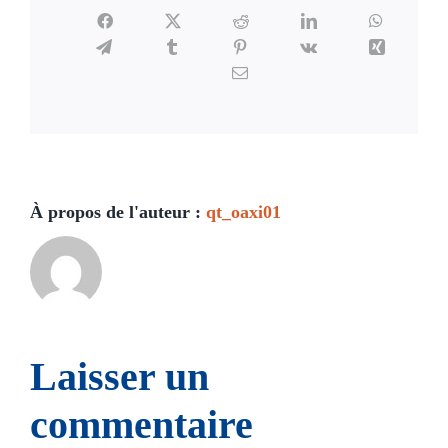
Facebook
X
Reddit
LinkedIn
WhatsAp
Telegram
Tumblr
Pinterest
Vk
Xing
Email
À propos de l'auteur :
qt_oaxi01
Laisser un
commentaire