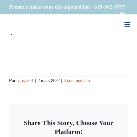
Passer
Précédent
Prenez rendez-vous dès aujourd'hui :
819-562-0777
au
Faceb
contenu
qt-email
Par
qt_oaxi01
|
2 mars 2022
|
0 commentaire
Share This Story, Choose Your
Platform!