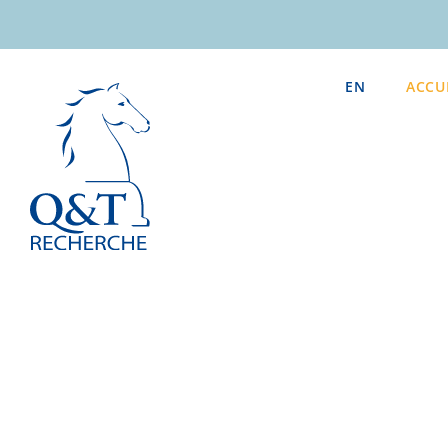
Passer
au
contenu
EN
ACCU