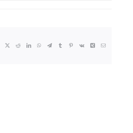
Facebook
X
Reddit
LinkedIn
WhatsApp
Telegram
Tumblr
Pinterest
Vk
Xing
Email