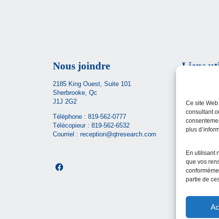
Nous joindre
Liens ut
2185 King Ouest, Suite 101
Carrières
Sherbrooke, Qc
Ministère de 
J1J 2G2
Ce site Web 
sociaux
consultant o
Téléphone :
819-562-0777
consentement
CIUSSS de l’
Télécopieur : 819-562-6532
plus d’infor
Courriel :
reception@qtresearch.com
Santé Québe
En utilisant 
que vos rens
conformémen
partie de ces
Ac