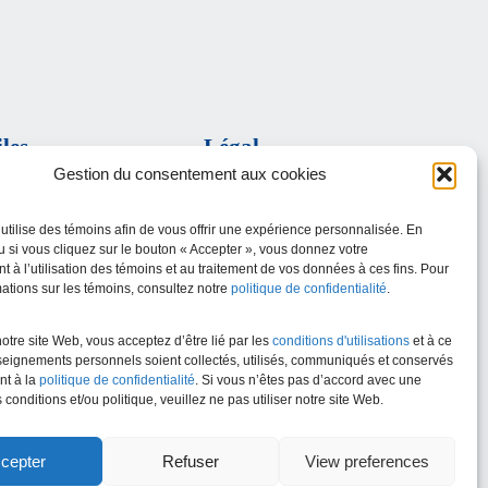
iles
Légal
Gestion du consentement aux cookies
Politique de confidentialité
Conditions d’utilisation
la santé et des services
utilise des témoins afin de vous offrir une expérience personnalisée. En
u si vous cliquez sur le bouton « Accepter », vous donnez votre
 à l’utilisation des témoins et au traitement de vos données à ces fins. Pour
Estrie
mations sur les témoins, consultez notre
politique de confidentialité
.
c
notre site Web, vous acceptez d’être lié par les
conditions d'utilisations
et à ce
eignements personnels soient collectés, utilisés, communiqués et conservés
t à la
politique de confidentialité
. Si vous n’êtes pas d’accord avec une
 conditions et/ou politique, veuillez ne pas utiliser notre site Web.
cepter
Refuser
View preferences