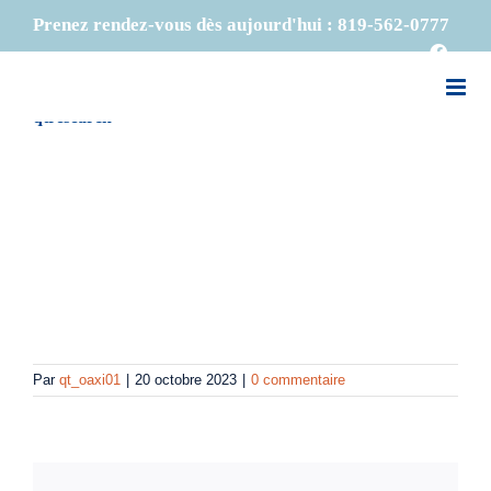
Passer
Précédent
Prenez rendez-vous dès aujourd'hui :
819-562-0777
au
Faceb
contenu
qtresearch
Par
qt_oaxi01
|
20 octobre 2023
|
0 commentaire