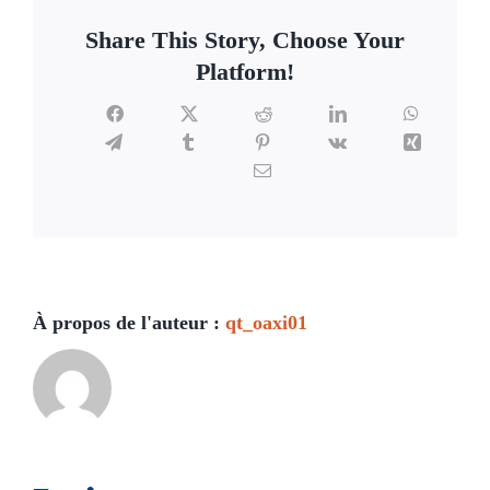
Share This Story, Choose Your
Platform!
Facebook
X
Reddit
LinkedIn
WhatsAp
Telegram
Tumblr
Pinterest
Vk
Xing
Email
À propos de l'auteur :
qt_oaxi01