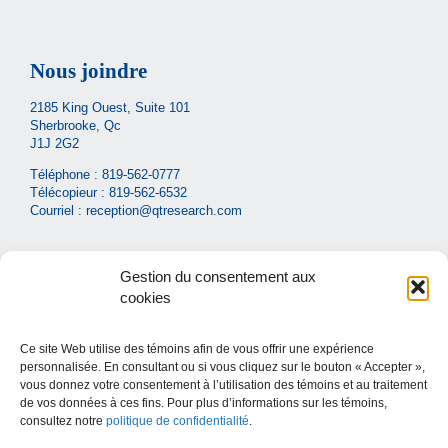
Nous joindre
2185 King Ouest, Suite 101
Sherbrooke, Qc
J1J 2G2
Téléphone :
819-562-0777
Télécopieur : 819-562-6532
Courriel :
reception@qtresearch.com
Gestion du consentement aux
cookies
Ce site Web utilise des témoins afin de vous offrir une expérience
Liens utiles
personnalisée. En consultant ou si vous cliquez sur le bouton « Accepter »,
vous donnez votre consentement à l’utilisation des témoins et au traitement
Carrières
de vos données à ces fins. Pour plus d’informations sur les témoins,
consultez notre
politique de confidentialité
.
Ministère de la santé et des services sociaux