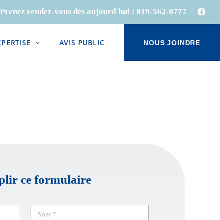
Prenez rendez-vous dès aujourd'hui :
819-562-0777
Face
XPERTISE
AVIS PUBLIC
NOUS JOINDRE
plir ce formulaire