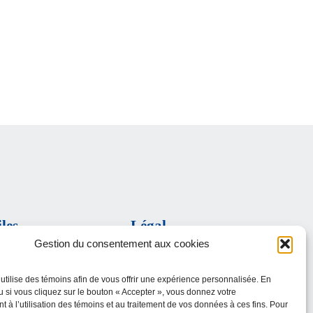
iles
Légal
Gestion du consentement aux cookies
Politique de confidentialité
Conditions d’utilisation
la santé et des services
utilise des témoins afin de vous offrir une expérience personnalisée. En
u si vous cliquez sur le bouton « Accepter », vous donnez votre
 à l’utilisation des témoins et au traitement de vos données à ces fins. Pour
Estrie