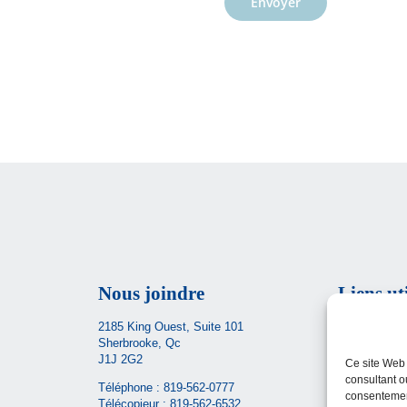
Envoyer
Nous joindre
Liens ut
2185 King Ouest, Suite 101
Carrières
Sherbrooke, Qc
Ministère de 
J1J 2G2
Ce site Web 
sociaux
consultant o
Téléphone :
819-562-0777
consentement
CIUSSS de l’
Télécopieur : 819-562-6532