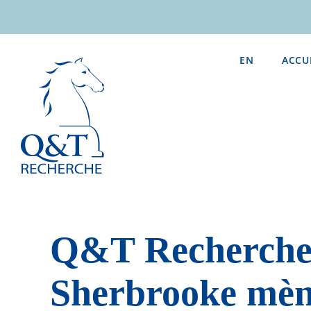
Passer
au
contenu
EN
ACCU
Q&T Recherch
Sherbrooke mè