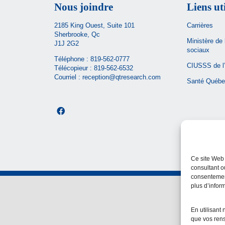
Nous joindre
Liens ut
2185 King Ouest, Suite 101
Carrières
Sherbrooke, Qc
Ministère de 
J1J 2G2
sociaux
Téléphone :
819-562-0777
CIUSSS de l’
Télécopieur : 819-562-6532
Courriel :
reception@qtresearch.com
Santé Québe
Ce site Web 
consultant o
consentement
plus d’infor
En utilisant 
que vos rens