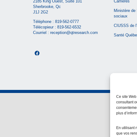
2185 King Ouest, Suite 101
Carrières
Sherbrooke, Qc
Ministère de 
J1J 2G2
sociaux
Téléphone :
819-562-0777
CIUSSS de l’
Télécopieur : 819-562-6532
Courriel :
reception@qtresearch.com
Santé Québe
Ce site Web 
consultant o
consentement
plus d’infor
En utilisant 
que vos rens