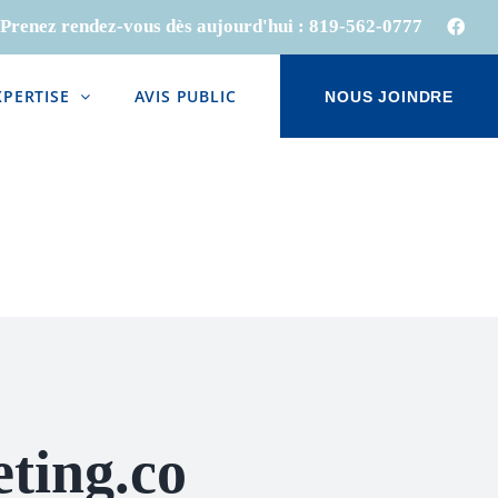
Prenez rendez-vous dès aujourd'hui :
819-562-0777
Face
XPERTISE
AVIS PUBLIC
NOUS JOINDRE
ting.co