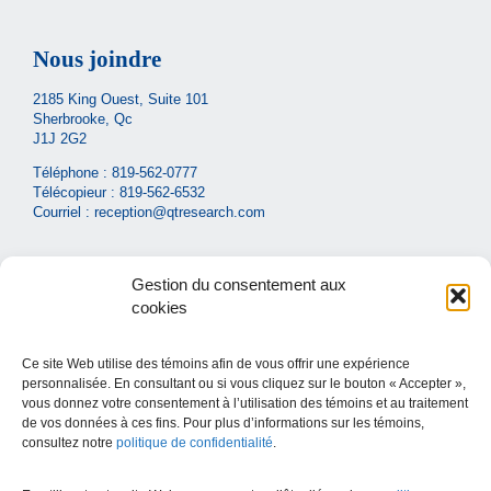
Nous joindre
2185 King Ouest, Suite 101
Sherbrooke, Qc
J1J 2G2
Téléphone :
819-562-0777
Télécopieur : 819-562-6532
Courriel :
reception@qtresearch.com
Gestion du consentement aux
cookies
Ce site Web utilise des témoins afin de vous offrir une expérience
Liens utiles
personnalisée. En consultant ou si vous cliquez sur le bouton « Accepter »,
vous donnez votre consentement à l’utilisation des témoins et au traitement
Carrières
de vos données à ces fins. Pour plus d’informations sur les témoins,
consultez notre
politique de confidentialité
.
Ministère de la santé et des services sociaux
CIUSSS de l’Estrie